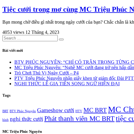
Tiệc cưới trong mơ cùng MC Triệu Phúc 
Bạn mong chờ điều gì nhất trong ngày cưới của bạn? Chắc chắn là k
4053 views
12 Tháng 4, 2023
Bài viết mới
BTV PHÚC NGUYÊN: “CHỈ CÓ TRÂN TRỌNG TỪNG CƠ
MC Triệu Phúc Nguyên: “Nghề MC cưới đang trở nên hấp dẫn v
Trò Chơi Thú Vị Ngày Cưới – P4
PTV Triệu Phúc Nguyên nhận giấy khen từ giám đốc Đài PT
NGHI THỨC LỄ GIA TIÊN SONG NGỮ HIỆN ĐẠI
Tags
MC Chu
MC BRT
Gameshow cưới
BRT
BTV Phúc Nguyên
HTV
tiệc c
Phát thanh viên MC BRT
nghi thức cưới
hình
MC Triệu Phúc Nguyên