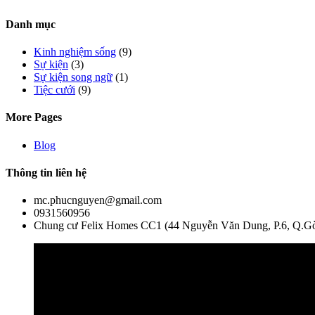
Danh mục
Kinh nghiệm sống
(9)
Sự kiện
(3)
Sự kiện song ngữ
(1)
Tiệc cưới
(9)
More Pages
Blog
Thông tin liên hệ
mc.phucnguyen@gmail.com
0931560956
Chung cư Felix Homes CC1 (44 Nguyễn Văn Dung, P.6, Q.G