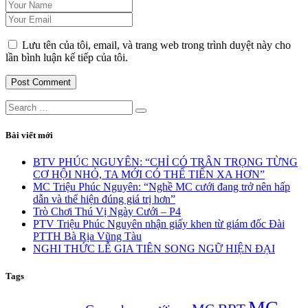
Lưu tên của tôi, email, và trang web trong trình duyệt này cho
lần bình luận kế tiếp của tôi.
Post Comment
Bài viết mới
BTV PHÚC NGUYÊN: “CHỈ CÓ TRÂN TRỌNG TỪNG
CƠ HỘI NHỎ, TA MỚI CÓ THỂ TIẾN XA HƠN”
MC Triệu Phúc Nguyên: “Nghề MC cưới đang trở nên hấp
dẫn và thể hiện đúng giá trị hơn”
Trò Chơi Thú Vị Ngày Cưới – P4
PTV Triệu Phúc Nguyên nhận giấy khen từ giám đốc Đài
PTTH Bà Rịa Vũng Tàu
NGHI THỨC LỄ GIA TIÊN SONG NGỮ HIỆN ĐẠI
Tags
MC