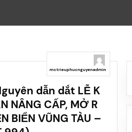
mctrieuphucnguyenadmin
Nguyên dẫn dắt LỄ K
N NÂNG CẤP, MỞ R
N BIỂN VŨNG TÀU –