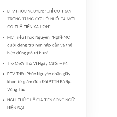
BTV PHÚC NGUYÊN: “CHỈ CÓ TRÂN
TRỌNG TỪNG CƠ HỘI NHỎ, TA MỚI
CÓ THỂ TIẾN XA HƠN”
MC Triệu Phúc Nguyên: “Nghề MC
cưới đang trở nên hấp dẫn và thể
hiện đúng giá trị hơn”
Trò Chơi Thú Vị Ngày Cưới – P4
PTV Triệu Phúc Nguyên nhận giấy
khen từ giám đốc Đài PTTH Bà Rịa
Vũng Tàu
NGHI THỨC LỄ GIA TIÊN SONG NGỮ
HIỆN ĐẠI