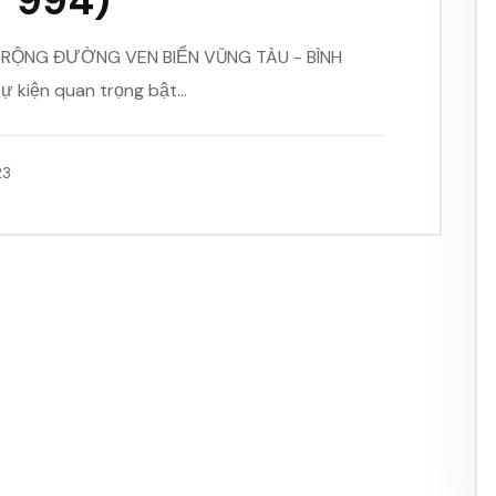
T 994)
 RỘNG ĐƯỜNG VEN BIỂN VŨNG TÀU - BÌNH
ự kiện quan trọng bật…
23