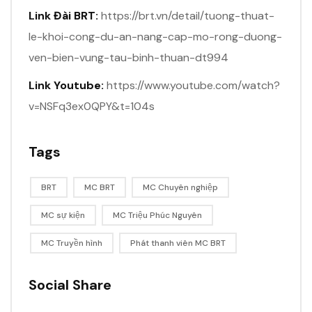
Link Đài BRT:
https://brt.vn/detail/tuong-thuat-
le-khoi-cong-du-an-nang-cap-mo-rong-duong-
ven-bien-vung-tau-binh-thuan-dt994
Link Youtube:
https://www.youtube.com/watch?
v=NSFq3ex0QPY&t=104s
Tags
BRT
MC BRT
MC Chuyên nghiệp
MC sự kiện
MC Triệu Phúc Nguyên
MC Truyền hình
Phát thanh viên MC BRT
Social Share