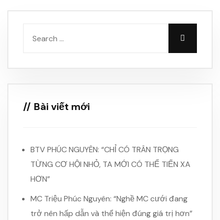
Bài viết mới
BTV PHÚC NGUYÊN: “CHỈ CÓ TRÂN TRỌNG
TỪNG CƠ HỘI NHỎ, TA MỚI CÓ THỂ TIẾN XA
HƠN”
MC Triệu Phúc Nguyên: “Nghề MC cưới đang
trở nên hấp dẫn và thể hiện đúng giá trị hơn”