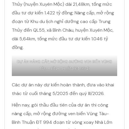
Thủy (huyện Xuyên Mộc) dài 21,48km, tổng mức
đầu tư dự kiến 1.422 tỷ đồng; Nâng cấp, mở rộng
đoạn từ Khu du lịch nghỉ dưỡng cao cấp Trung
Thủy đến QL55, xã Bình Châu, huyện Xuyên Mộc,
dài 5,64km, tổng mức đầu tư dự kiến 1.046 tỷ
đồng.
DỰ ÁN NÂNG CẤP, MỞ RỘNG ĐƯỜNG VEN BIỂN VŨNG
TÀU – BÌNH THUẬN (ĐT 994)
Các dự án này dự kiến hoàn thành, đưa vào khai
thác từ cuối tháng 5/2025 đến quý III/2026.
Hiện nay, gói thầu đầu tiên của dự án thi công
nâng cấp, mở rộng đường ven biển Vũng Tàu-
Bình Thuận ĐT 994 đoạn từ vòng xoay Nhà Lớn