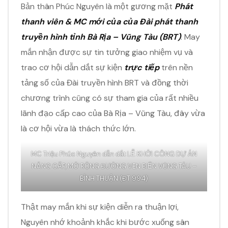
Bản thân Phúc Nguyên là một gương mặt
Phát
thanh viên & MC mới của của Đài phát thanh
truyền hình tỉnh Bà Rịa – Vũng Tàu (BRT)
. May
mắn nhận được sự tin tưởng giao nhiệm vụ và
trao cơ hội dẫn dắt sự kiện
trực tiếp
trên nền
tảng số của Đài truyền hình BRT và đồng thời
chương trình cũng có sự tham gia của rất nhiều
lãnh đạo cấp cao của Bà Rịa – Vũng Tàu, đây vừa
là cơ hội vừa là thách thức lớn.
MC Triệu Phúc Nguyên dẫn dắt LỄ KHỞI CÔNG DỰ ÁN
NÂNG CẤP, MỞ RỘNG ĐƯỜNG VEN BIỂN VŨNG TÀU –
BÌNH THUẬN (ĐT 994)
Thật may mắn khi sự kiện diễn ra thuận lợi,
Nguyên nhớ khoảnh khắc khi bước xuống sân