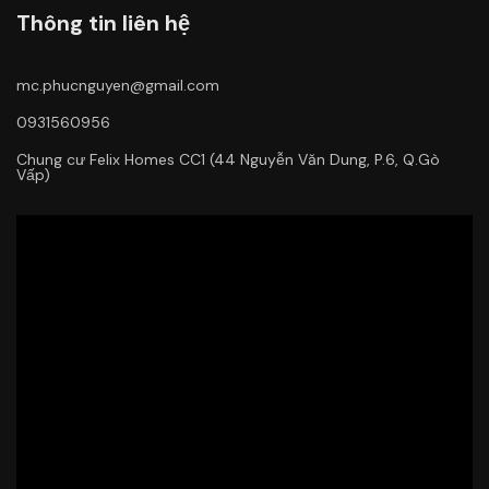
Thông tin liên hệ
mc.phucnguyen@gmail.com
0931560956
Chung cư Felix Homes CC1 (44 Nguyễn Văn Dung, P.6, Q.Gò
Vấp)