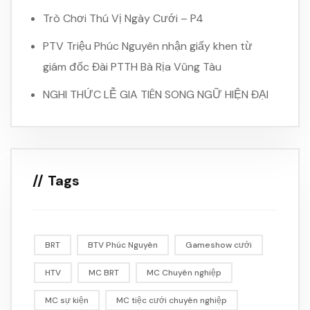
Trò Chơi Thú Vị Ngày Cưới – P4
PTV Triệu Phúc Nguyên nhận giấy khen từ
giám đốc Đài PTTH Bà Rịa Vũng Tàu
NGHI THỨC LỄ GIA TIÊN SONG NGỮ HIỆN ĐẠI
Tags
BRT
BTV Phúc Nguyên
Gameshow cưới
HTV
MC BRT
MC Chuyên nghiệp
MC sự kiện
MC tiệc cưới chuyên nghiệp