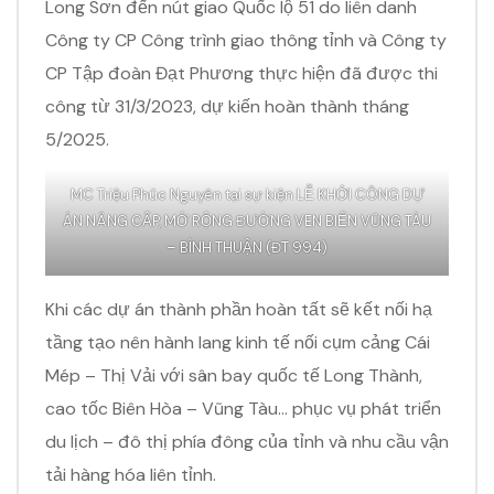
Long Sơn đến nút giao Quốc lộ 51 do liên danh
Công ty CP Công trình giao thông tỉnh và Công ty
CP Tập đoàn Đạt Phương thực hiện đã được thi
công từ 31/3/2023, dự kiến hoàn thành tháng
5/2025.
MC Triệu Phúc Nguyên tại sự kiện LỄ KHỞI CÔNG DỰ
ÁN NÂNG CẤP, MỞ RỘNG ĐƯỜNG VEN BIỂN VŨNG TÀU
– BÌNH THUẬN (ĐT 994)
Khi các dự án thành phần hoàn tất sẽ kết nối hạ
tầng tạo nên hành lang kinh tế nối cụm cảng Cái
Mép – Thị Vải với sân bay quốc tế Long Thành,
cao tốc Biên Hòa – Vũng Tàu… phục vụ phát triển
du lịch – đô thị phía đông của tỉnh và nhu cầu vận
tải hàng hóa liên tỉnh.