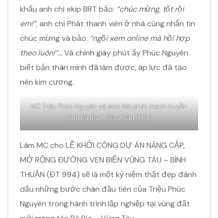
khấu anh chị ekip BRT bảo:
“chúc mừng, tốt rồi
em!”
, anh chị Phát thanh viên ở nhà cũng nhắn tin
chúc mừng và bảo:
“ngồi xem online mà hồi hợp
theo luôn!”…
Và chính giây phút ấy Phúc Nguyên
biết bản thân mình đã làm được, áp lực đã tạo
nên kim cương.
MC Triệu Phúc Nguyên và ekip Đài phát thanh truyền
hình Bà Rịa – Vũng Tàu (BRT)
Làm MC cho LỄ KHỞI CÔNG DỰ ÁN NÂNG CẤP,
MỞ RỘNG ĐƯỜNG VEN BIỂN VŨNG TÀU – BÌNH
THUẬN (ĐT 994) sẽ là một kỷ niệm thật đẹp đánh
dấu những bước chân đầu tiên của Triệu Phúc
Nguyên trong hành trình lập nghiệp tại vùng đất