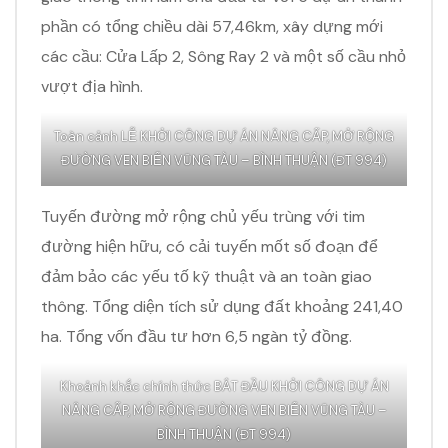
phần có tổng chiều dài 57,46km, xây dựng mới
các cầu: Cửa Lấp 2, Sông Ray 2 và một số cầu nhỏ
vượt địa hình.
Toàn cảnh LỄ KHỞI CÔNG DỰ ÁN NÂNG CẤP, MỞ RỘNG
ĐƯỜNG VEN BIỂN VŨNG TÀU – BÌNH THUẬN (ĐT 994)
Tuyến đường mở rộng chủ yếu trùng với tim
đường hiện hữu, có cải tuyến mốt số đoạn để
đảm bảo các yếu tố kỹ thuật và an toàn giao
thông. Tổng diện tích sử dụng đất khoảng 241,40
ha. Tổng vốn đầu tư hơn 6,5 ngàn tỷ đồng.
Khoảnh khắc chính thức BẮT ĐẦU KHỞI CÔNG DỰ ÁN
NÂNG CẤP, MỞ RỘNG ĐƯỜNG VEN BIỂN VŨNG TÀU –
BÌNH THUẬN (ĐT 994)