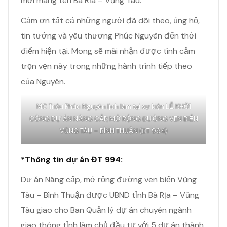
mới mang tên Bà Rịa – Vũng Tàu.
Cảm ơn tất cả những người đã dõi theo, ủng hộ,
tin tưởng và yêu thương Phúc Nguyên đến thời
điểm hiện tại. Mong sẽ mãi nhận được tình cảm
trọn vẹn này trong những hành trình tiếp theo
của Nguyên.
MC Triệu Phúc Nguyên lịch lãm tại sự kiện LỄ KHỞI
CÔNG DỰ ÁN NÂNG CẤP, MỞ RỘNG ĐƯỜNG VEN BIỂN
VŨNG TÀU – BÌNH THUẬN (ĐT 994)
*Thông tin dự án ĐT 994:
Dự án Nâng cấp, mở rộng đường ven biển Vũng
Tàu – Bình Thuận được UBND tỉnh Bà Rịa – Vũng
Tàu giao cho Ban Quản lý dự án chuyên ngành
giao thông tỉnh làm chủ đầu tư với 5 dự án thành