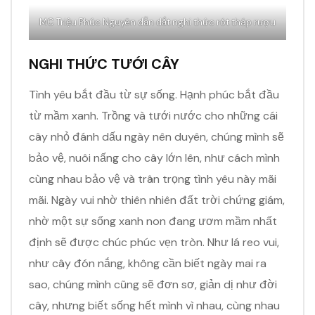
MC Triệu Phúc Nguyên dẫn dắt nghi thức rót tháp rượu
NGHI THỨC TƯỚI CÂY
Tình yêu bắt đầu từ sự sống. Hạnh phúc bắt đầu
từ mầm xanh. Trồng và tưới nước cho những cái
cây nhỏ đánh dấu ngày nên duyên, chúng mình sẽ
bảo vệ, nuôi nấng cho cây lớn lên, như cách mình
cùng nhau bảo vệ và trân trọng tình yêu này mãi
mãi. Ngày vui nhờ thiên nhiên đất trời chứng giám,
nhờ một sự sống xanh non đang ươm mầm nhất
định sẽ được chúc phúc vẹn tròn. Như lá reo vui,
như cây đón nắng, không cần biết ngày mai ra
sao, chúng mình cũng sẽ đơn sơ, giản dị như đời
cây, nhưng biết sống hết mình vì nhau, cùng nhau