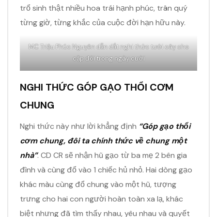
trổ sinh thật nhiều hoa trái hạnh phúc, trân quý
từng giờ, từng khắc của cuộc đời hạn hữu này.
MC Triệu Phúc Nguyên dẫn dắt nghi thức tưới cây cho
cặp đôi trong ngày cưới
NGHI THỨC GÓP GẠO THỔI CƠM
CHUNG
Nghi thức này như lời khẳng định
“Góp gạo thổi
cơm chung, đôi ta chính thức về chung một
nhà”
. CD CR sẽ nhận hũ gạo từ ba mẹ 2 bên gia
đình và cùng đổ vào 1 chiếc hủ nhỏ. Hai dòng gạo
khác màu cùng đổ chung vào một hũ, tượng
trưng cho hai con người hoàn toàn xa lạ, khác
biệt nhưng đã tìm thấy nhau, yêu nhau và quyết