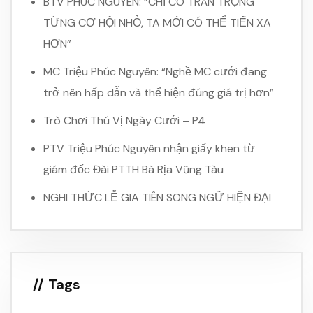
BTV PHÚC NGUYÊN: “CHỈ CÓ TRÂN TRỌNG
TỪNG CƠ HỘI NHỎ, TA MỚI CÓ THỂ TIẾN XA
HƠN”
MC Triệu Phúc Nguyên: “Nghề MC cưới đang
trở nên hấp dẫn và thể hiện đúng giá trị hơn”
Trò Chơi Thú Vị Ngày Cưới – P4
PTV Triệu Phúc Nguyên nhận giấy khen từ
giám đốc Đài PTTH Bà Rịa Vũng Tàu
NGHI THỨC LỄ GIA TIÊN SONG NGỮ HIỆN ĐẠI
Tags