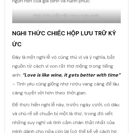
ngọn nến của gia đình và hạnh phúc.
Nghi thức thắp nến trong ngày cưới.
NGHI THỨC CHIẾC HỘP LƯU TRỮ KÝ
ỨC
Đây là một nghi lễ vô cùng thú vị và ý nghĩa, bắt
nguồn từ cách ví von rất thơ mộng trong tiếng
anh:
“Love is like wine, it gets better with time”
– Tình yêu cũng giống như rượu vang càng để lâu
càng tuyệt vời hơn theo thời gian.
Để thực hiện nghi lễ này, trước ngày cưới, cô dâu
và chú rể sẽ chuẩn bị một lá thư, trong đó viết
những suy nghĩ và tình cảm chân thật nhất của
mình dành cho nửa còn lại (có thể kể về cách họ