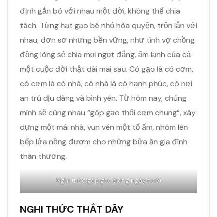
định gắn bó với nhau một đời, không thể chia
tách. Từng hạt gạo bé nhỏ hòa quyện, trộn lẫn với
nhau, đơn sơ nhưng bền vững, như tình vợ chồng
đồng lòng sẻ chia mọi ngọt đắng, ấm lạnh của cả
một cuộc đời thật dài mai sau. Có gạo là có cơm,
có cơm là có nhà, có nhà là có hạnh phúc, có nơi
an trú dịu dàng và bình yên. Từ hôm nay, chúng
mình sẽ cùng nhau “góp gạo thổi cơm chung”, xây
dựng một mái nhà, vun vén một tổ ấm, nhóm lên
bếp lửa nồng đượm cho những bữa ăn gia đình
thân thương.
Nghi thức góp gạo trong ngày cưới
NGHI THỨC THẮT DÂY