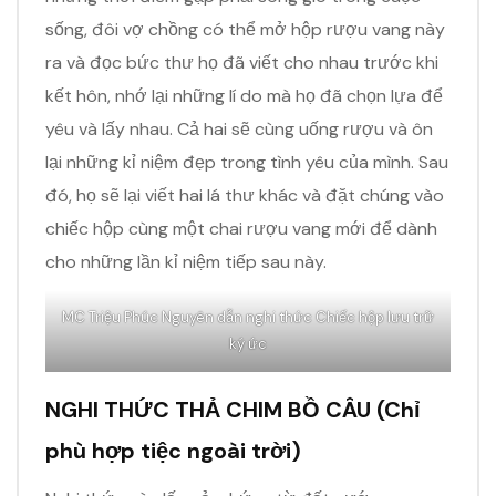
sống, đôi vợ chồng có thể mở hộp rượu vang này
ra và đọc bức thư họ đã viết cho nhau trước khi
kết hôn, nhớ lại những lí do mà họ đã chọn lựa để
yêu và lấy nhau. Cả hai sẽ cùng uống rượu và ôn
lại những kỉ niệm đẹp trong tình yêu của mình. Sau
đó, họ sẽ lại viết hai lá thư khác và đặt chúng vào
chiếc hộp cùng một chai rượu vang mới để dành
cho những lần kỉ niệm tiếp sau này.
MC Triệu Phúc Nguyên dẫn nghi thức Chiếc hộp lưu trữ
ký ức
NGHI THỨC THẢ CHIM BỒ CÂU (Chỉ
phù hợp tiệc ngoài trời)