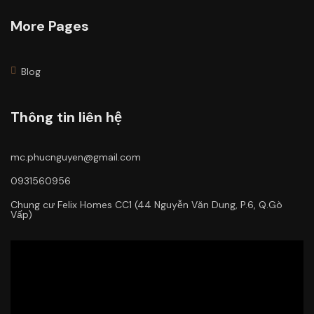
More Pages
Blog
Thông tin liên hệ
mc.phucnguyen@gmail.com
0931560956
Chung cư Felix Homes CC1 (44 Nguyễn Văn Dung, P.6, Q.Gò
Vấp)