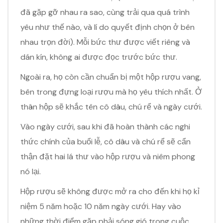
đã gặp gỡ nhau ra sao, cùng trải qua quá trình
yêu như thế nào, và lí do quyết định chọn ở bên
nhau trọn đời). Mỗi bức thư được viết riêng và
dán kín, không ai được đọc trước bức thư.
Ngoài ra, họ còn cần chuẩn bị một hộp rượu vang,
bên trong đựng loại rượu mà họ yêu thích nhất. Ở
thân hộp sẽ khắc tên cô dâu, chú rể và ngày cưới.
Vào ngày cưới, sau khi đã hoàn thành các nghi
thức chính của buổi lễ, cô dâu và chú rể sẽ cẩn
thận đặt hai lá thư vào hộp rượu và niêm phong
nó lại.
Hộp rượu sẽ không được mở ra cho đến khi họ kỉ
niệm 5 năm hoặc 10 năm ngày cưới. Hay vào
những thời điểm gặp phải sóng gió trong cuộc