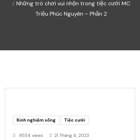
Những trò chơi vui nhộn trong tiệc cưới MC
Triệu Phúc Nguyên – Phần 2
Kinh nghiệm sống
Tiệc cưới
9554 views
21 Tháng 4, 2023