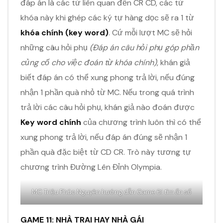
đáp án là các từ liên quan đến CR CD, các từ
khóa này khi ghép các ký tự hàng dọc sẽ ra 1 từ
khóa chính (key word)
. Cứ mỗi lượt MC sẽ hỏi
những câu hỏi phụ
(Đáp án câu hỏi phụ góp phần
củng cố cho việc đoán từ khóa chính)
, khán giả
biết đáp án có thể xung phong trả lời, nếu đúng
nhận 1 phần quà nhỏ từ MC. Nếu trong quá trình
trả lời các câu hỏi phụ, khán giả nào đoán được
Key word chính
của chương trình luôn thì có thể
xung phong trả lời, nếu đáp án đúng sẽ nhận 1
phần quà đặc biệt từ CD CR. Trò này tương tự
chương trình
Đường Lên Đỉnh Olympia.
MC Triệu Phúc Nguyên hướng dẫn Game Đi tìm ẩn số
GAME 11: NHÀ TRAI HAY NHÀ GÁI