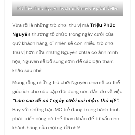
MC Triệu Phúc Nguyên hoạt náo Game chụp ảnh Selfie
Vừa rồi là những trò chơi thú vị mà
Triệu Phúc
Nguyên
thường tổ chức trong ngày cưới của
quý khách hàng, dĩ nhiên sẽ còn nhiều trò chơi
thú vị hơn nữa nhưng Nguyên chưa có ảnh minh
họa, Nguyên sẽ bổ sung sớm để các bạn tham
khảo sau nhé!
Mong rằng những trò chơi Nguyên chia sẻ có thể
giúp ích cho các cặp đôi đang còn đắn đo về việc
“Làm sao để có 1 ngày cưới vui nhộn, thú vị?”
.
Hay với những bạn MC trẻ đang trong hành trình
phát triển cũng có thể tham khảo để tư vấn cho
khách hàng của mọi người nhé!