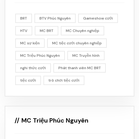
BRT
BTV Phúc Nguyên
Gameshow cưới
HTV
MC BRT
MC Chuyên nghiệp
MC sự kiện
MC tiệc cưới chuyên nghiệp
MC Triệu Phúc Nguyên
MC Truyền hình
nghi thức cưới
Phát thanh viên MC BRT
tiệc cưới
trò chơi tiệc cưới
MC Triệu Phúc Nguyên