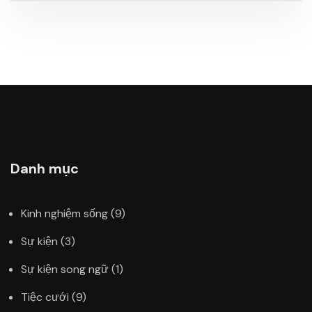
Danh mục
Kinh nghiệm sống
(9)
Sự kiện
(3)
Sự kiện song ngữ
(1)
Tiệc cưới
(9)