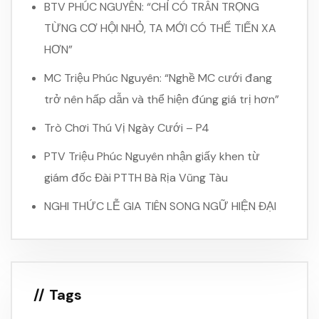
BTV PHÚC NGUYÊN: “CHỈ CÓ TRÂN TRỌNG
TỪNG CƠ HỘI NHỎ, TA MỚI CÓ THỂ TIẾN XA
HƠN”
MC Triệu Phúc Nguyên: “Nghề MC cưới đang
trở nên hấp dẫn và thể hiện đúng giá trị hơn”
Trò Chơi Thú Vị Ngày Cưới – P4
PTV Triệu Phúc Nguyên nhận giấy khen từ
giám đốc Đài PTTH Bà Rịa Vũng Tàu
NGHI THỨC LỄ GIA TIÊN SONG NGỮ HIỆN ĐẠI
Tags