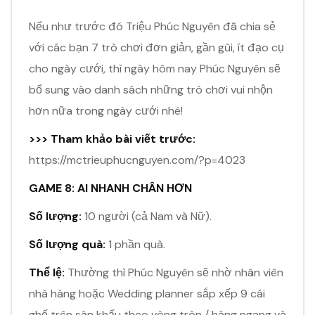
Nếu như trước đó Triệu Phúc Nguyên đã chia sẻ
với các bạn 7 trò chơi đơn giản, gần gũi, ít đạo cụ
cho ngày cưới, thì ngày hôm nay Phúc Nguyên sẽ
bổ sung vào danh sách những trò chơi vui nhộn
hơn nữa trong ngày cưới nhé!
>>> Tham khảo bài viết trước:
https://mctrieuphucnguyen.com/?p=4023
GAME 8: AI NHANH CHÂN HƠN
Số lượng:
10 người (cả Nam và Nữ).
Số lượng quà:
1 phần quà.
Thể lệ:
Thường thì Phúc Nguyên sẽ nhờ nhân viên
nhà hàng hoặc Wedding planner sắp xếp 9 cái
ghế trên sân khấu theo vòng tròn / hàng ngang và