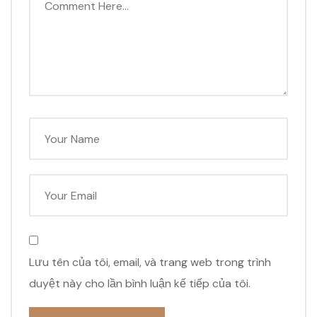
Lưu tên của tôi, email, và trang web trong trình
duyệt này cho lần bình luận kế tiếp của tôi.