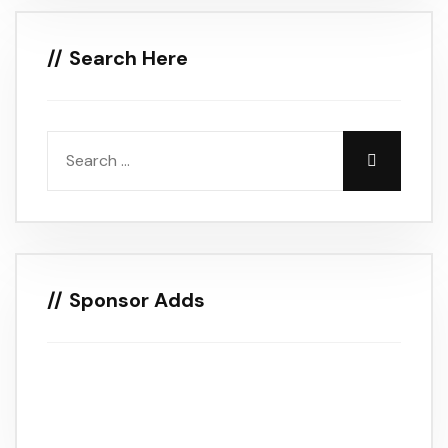
Search Here
Sponsor Adds